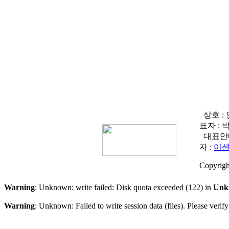
상호 
표자 :
대표안
자 :
이
Copyrigh
Warning
: Unknown: write failed: Disk quota exceeded (122) in
Unk
Warning
: Unknown: Failed to write session data (files). Please veri