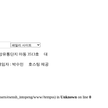
중앙유통단지 마동 3513호
대
임자 : 박수민
호스팅 제공
ing_users/esensh_intopeng/www//tempss) in
Unknown
on line
0