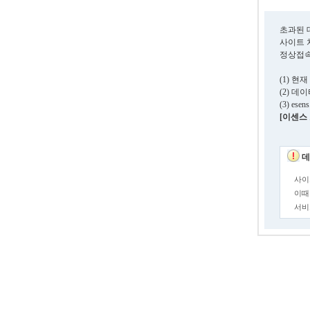
초과된 
사이트 
정상접속
(1) 
(2) 
(3) e
[이센스 고
데
사이
이때
서비