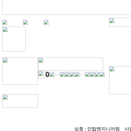
상호 : 인탑엔지니어링
사