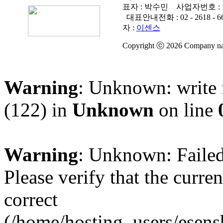
표자 : 박수민
사업자번호 :
대표안내전화 :
02 - 2618 - 6
자 :
이센스
Copyright ⓒ 2026 Company name
Warning
: Unknown: write 
(122) in
Unknown
on line
Warning
: Unknown: Failed 
Please verify that the curren
correct
(/home/hosting_users/esen